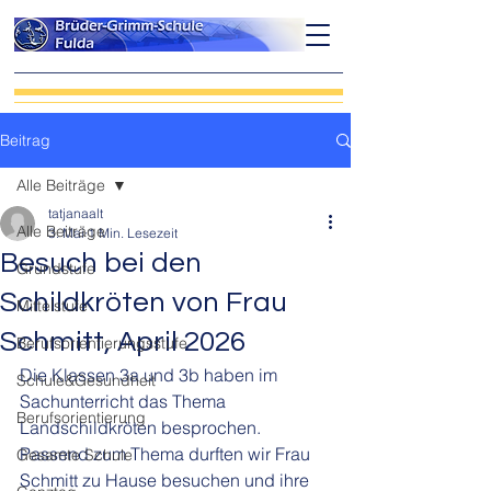
Beitrag
Alle Beiträge
tatjanaalt
Alle Beiträge
3. Mai
1 Min. Lesezeit
Besuch bei den
Grundstufe
Schildkröten von Frau
Mittelstufe
Schmitt, April 2026
Berufsorientierungsstufe
Die Klassen 3a und 3b haben im 
Schule&Gesundheit
Sachunterricht das Thema 
Berufsorientierung
Landschildkröten besprochen. 
Passend zum Thema durften wir Frau 
Gesamte Schule
Schmitt zu Hause besuchen und ihre 