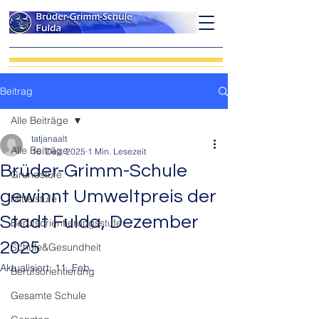
Beitrag
Alle Beiträge
tatjanaalt
Alle Beiträge
16. Dez. 2025
1 Min. Lesezeit
Brüder-Grimm-Schule
Grundstufe
gewinnt Umweltpreis der
Mittelstufe
Stadt Fulda, Dezember
Berufsorientierungsstufe
2025
Schule&Gesundheit
Aktualisiert:
11. Feb.
Berufsorientierung
Gesamte Schule