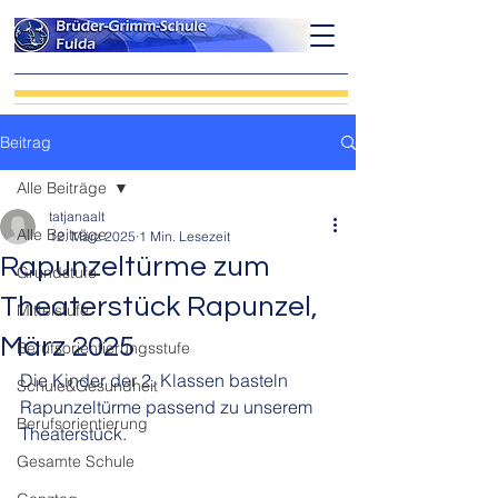
Beitrag
Alle Beiträge
tatjanaalt
Alle Beiträge
12. März 2025
1 Min. Lesezeit
Rapunzeltürme zum
Grundstufe
Theaterstück Rapunzel,
Mittelstufe
März 2025
Berufsorientierungsstufe
Die Kinder der 2. Klassen basteln 
Schule&Gesundheit
Rapunzeltürme passend zu unserem 
Berufsorientierung
Theaterstück. 
Gesamte Schule