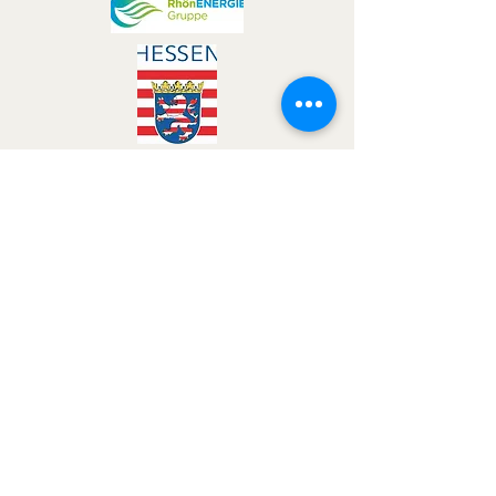
Brüder-Grimm-Schule Fulda
Carl-Schurz-Str. 42
36041 Fulda
0661 102 4500
E-Mail:
poststelle8202@schule.hessen.de