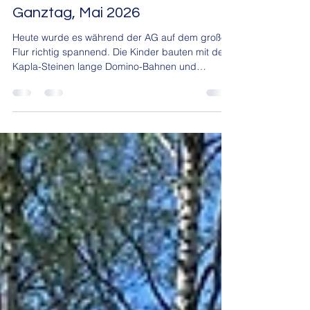
tatjanaalt
31. Mai
1 Min. Lesezeit
Ganztag, Mai 2026
Heute wurde es während der AG auf dem großen
Flur richtig spannend. Die Kinder bauten mit den
Kapla-Steinen lange Domino-Bahnen und
beeindruckend hohe Türme. Mit viel Geduld und
Teamarbeit entstanden tolle Bauwerke.
Besonders aufregend war der Moment, als die
Domino-Reihe schließlich umfiel. Die Kinder
hatten dabei viel Spaß und waren stolz auf ihre
Ideen. (SwJe)