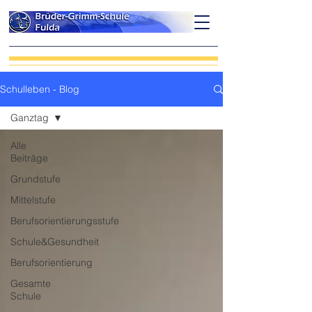
Schulleben - Blog
Ganztag
Alle
Beiträge
Grundstufe
Mittelstufe
Berufsorientierungsstufe
Schule&Gesundheit
Berufsorientierung
Gesamte
Schule