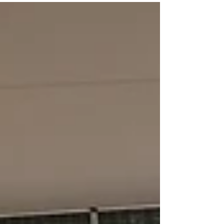
teilnehmenden Schülerinnen und Schüler und
nutzen die Fahrräder der Schule für gemeinsame
Übungen. In der AG lernen die Kinder zunächst,
wie sie ein Fahrrad auf seine Fahrtüchtigkeit
überprüfen. Dabei geht es zum Beispiel um
Bremsen, Licht und Reifen. Außerdem
beschäftigen sie sich mit wichtigen Regeln und
sicherem Verhalten im Straßenverkehr. Anschlie