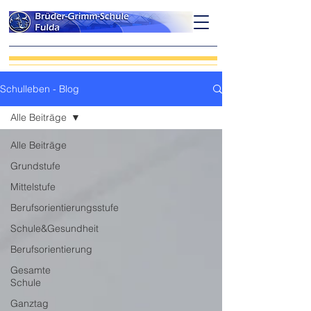
Schulleben - Blog
Alle Beiträge
Alle Beiträge
Grundstufe
Mittelstufe
Berufsorientierungsstufe
Schule&Gesundheit
Berufsorientierung
Gesamte
Schule
Ganztag