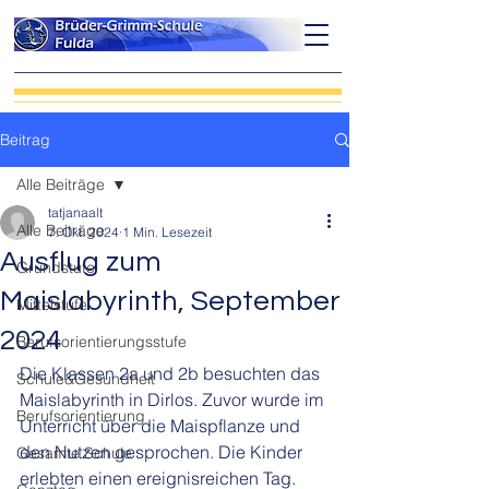
Beitrag
Alle Beiträge
tatjanaalt
Alle Beiträge
7. Okt. 2024
1 Min. Lesezeit
Ausflug zum
Grundstufe
Maislabyrinth, September
Mittelstufe
2024
Berufsorientierungsstufe
Die Klassen 2a und 2b besuchten das 
Schule&Gesundheit
Maislabyrinth in Dirlos. Zuvor wurde im 
Berufsorientierung
Unterricht über die Maispflanze und 
den Nutzen gesprochen. Die Kinder 
Gesamte Schule
erlebten einen ereignisreichen Tag. 