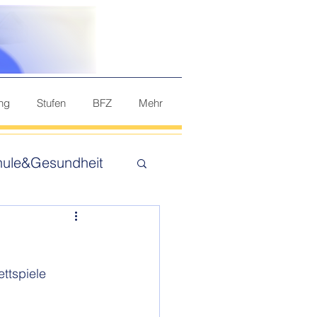
ung
Stufen
BFZ
Mehr
hule&Gesundheit
ttspiele 