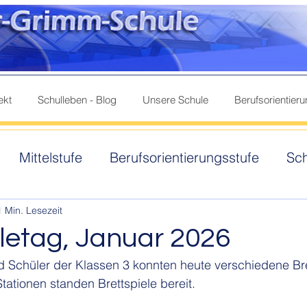
ekt
Schulleben - Blog
Unsere Schule
Berufsorientier
Mittelstufe
Berufsorientierungsstufe
Sc
samte Schule
Ganztag
1 Min. Lesezeit
eletag, Januar 2026
d Schüler der Klassen 3 konnten heute verschiedene Bre
tationen standen Brettspiele bereit. 