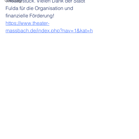
Ganztag
Theaterstück. Vielen Dank der Stadt 
Fulda für die Organisation und 
finanzielle Förderung!
https://www.theater-
massbach.de/index.php?nav=1&kat=h