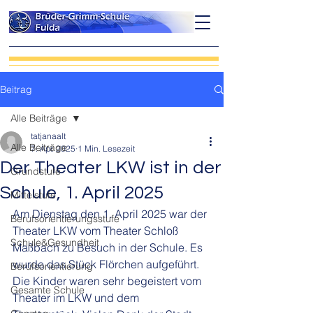
Beitrag
Alle Beiträge
tatjanaalt
Alle Beiträge
7. Apr. 2025
1 Min. Lesezeit
Der Theater LKW ist in der
Grundstufe
Schule, 1. April 2025
Mittelstufe
Am Dienstag den 1. April 2025 war der 
Berufsorientierungsstufe
Theater LKW vom Theater Schloß 
Schule&Gesundheit
Maßbach zu Besuch in der Schule. Es 
wurde das Stück Flörchen aufgeführt. 
Berufsorientierung
Die Kinder waren sehr begeistert vom 
Gesamte Schule
Theater im LKW und dem 