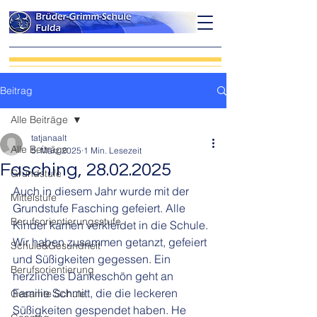
Beitrag
Alle Beiträge
tatjanaalt
Alle Beiträge
5. März 2025
1 Min. Lesezeit
Fasching, 28.02.2025
Grundstufe
Auch in diesem Jahr wurde mit der 
Mittelstufe
Grundstufe Fasching gefeiert. Alle 
Berufsorientierungsstufe
Kinder kamen verkleidet in die Schule. 
Wir haben zusammen getanzt, gefeiert 
Schule&Gesundheit
und Süßigkeiten gegessen. Ein 
Berufsorientierung
herzliches Dankeschön geht an 
Familie Schmitt, die die leckeren 
Gesamte Schule
Süßigkeiten gespendet haben. He