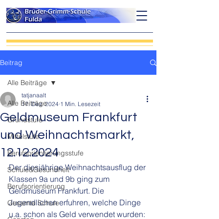
Beitrag
Alle Beiträge
tatjanaalt
Alle Beiträge
17. Dez. 2024
1 Min. Lesezeit
Geldmuseum Frankfurt
Grundstufe
und Weihnachtsmarkt,
Mittelstufe
12.12.2024
Berufsorientierungsstufe
Der diesjährige Weihnachtsausflug der 
Schule&Gesundheit
Klassen 9a und 9b ging zum 
Berufsorientierung
Geldmuseum Frankfurt. Die 
Jugendlichen erfuhren, welche Dinge 
Gesamte Schule
u.a. schon als Geld verwendet wurden: 