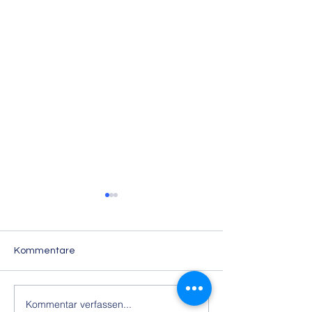
Kommentare
Kommentar verfassen...
Ehrung und Verleihung
Schulsozialarbei