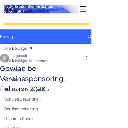
Beitrag
Alle Beiträge
tatjanaalt
Alle Beiträge
11. Feb.
1 Min. Lesezeit
Gewinn bei
Grundstufe
Vereinssponsoring,
Mittelstufe
Februar 2026
Berufsorientierungsstufe
Schule&Gesundheit
Berufsorientierung
Gesamte Schule