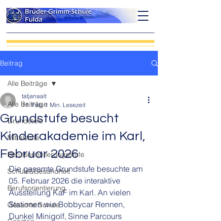
Beitrag
Alle Beiträge
tatjanaalt
Alle Beiträge
11. Feb.
1 Min. Lesezeit
Grundstufe besucht
Grundstufe
Kinderakademie im Karl,
Mittelstufe
Februar 2026
Berufsorientierungsstufe
Die gesamte Grundstufe besuchte am 
Schule&Gesundheit
05. Februar 2026 die interaktive 
Berufsorientierung
Ausstellung KaF im Karl. An vielen 
Stationen wie Bobbycar Rennen, 
Gesamte Schule
Dunkel Minigolf, Sinne Parcours