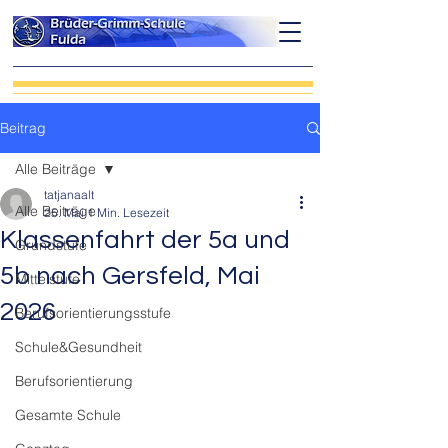
Beitrag
Alle Beiträge
tatjanaalt
Alle Beiträge
25. Mai
1 Min. Lesezeit
Klassenfahrt der 5a und
Grundstufe
5b nach Gersfeld, Mai
Mittelstufe
2026
Berufsorientierungsstufe
Schule&Gesundheit
Berufsorientierung
Gesamte Schule