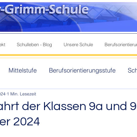
ekt
Schulleben - Blog
Unsere Schule
Berufsorientier
Mittelstufe
Berufsorientierungsstufe
Sc
samte Schule
Ganztag
024
1 Min. Lesezeit
ahrt der Klassen 9a und 9
er 2024