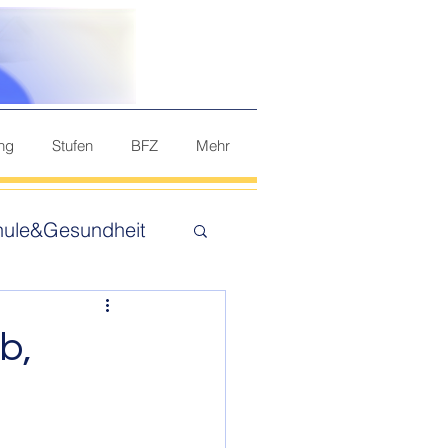
ung
Stufen
BFZ
Mehr
hule&Gesundheit
b,