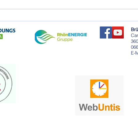
Betriebsbesichtigung bei
Ein 
Pappert
besu
Brü
Absc
Car
360
06
E-M