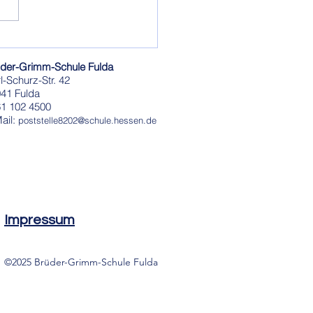
bekanntes Gesicht
cht die
der-Grimm-Schule Fulda
hlussklassen
l-Schurz-Str. 42
41 Fulda
61 102 4500
ail:
poststelle8202@schule.hessen.de
Impressum
©2025 Brüder-Grimm-Schule Fulda