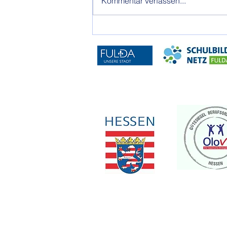
Kommentar verfassen...
Selbstbehauptungskurs der
Klassen 7 & 8, Mai 2026