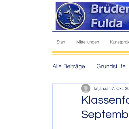
Start
Mitteilungen
Kunstproj
Alle Beiträge
Grundstufe
Berufsorientierung
Ge
tatjanaalt
7. Okt. 2
Klassenf
Septemb