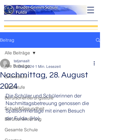
Beitrag
Alle Beiträge
tatjanaalt
Alle Beiträge
7. Okt. 2024
1 Min. Lesezeit
Nachmittag, 28. August
Grundstufe
2024
Mittelstufe
Die Schüler und Schülerinnen der 
Berufsorientierungsstufe
Nachmittagsbetreuung genossen die 
Schule&Gesundheit
Spätsommertage mit einem Besuch 
der Fulda. (Ho)
Berufsorientierung
Gesamte Schule