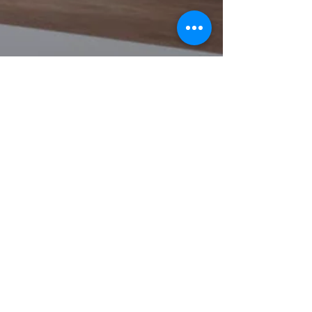
danielavonkeitz
27. Mai
1 Min. Lesezeit
Betriebsbesichtigung bei
Pappert
Am Freitag, den 22.05.2026 trafen wir uns um
8:45 Uhr und fuhren um 9:20 Uhr mit dem Zug
nach Eichenzell-Welkers. Nach unserer Ankunft
liefen wir etwa 15 Minuten zur Bäckerei Pappert.