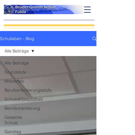
Schulleben - Blog
Alle Beiträge
Alle Beiträge
Grundstufe
Mittelstufe
Berufsorientierungsstufe
Schule&Gesundheit
Berufsorientierung
Gesamte
Schule
Ganztag